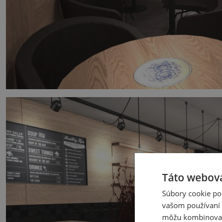
Táto webová
Súbory cookie po
vašom používaní n
môžu kombinovať s