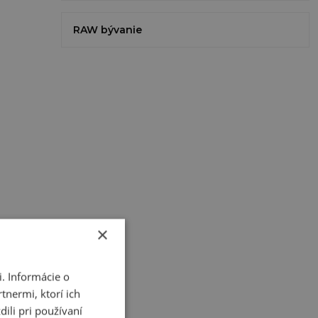
RAW bývanie
×
. Informácie o
tnermi, ktorí ich
ili pri používaní