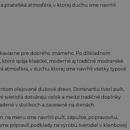
a priateľská atmosféra, v ktorej duchu sme navrhli
ej kaviarne pre dobrého známeho. Po dôkladnom
, ktoré spája klasické, moderné aj tradičné modranské
vá atmosféra, v duchu ktorej sme navrhli všetky typové
entom olejované dubové drevo. Dominantu tvorí pult,
vé svietidlá dotvárajú celok a medzi tradičné doplnky
adené v stolíkoch a zavesené na stenách.
m: na mieru sme navrhli pult, zápultie, prípravovňu,
sme pripravili podklady na výrobu svietidiel v klenbovej