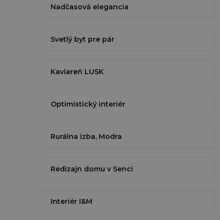
Nadčasová elegancia
Svetlý byt pre pár
Kaviareň LUSK
Optimistický interiér
Rurálna izba, Modra
Redizajn domu v Senci
Interiér I&M