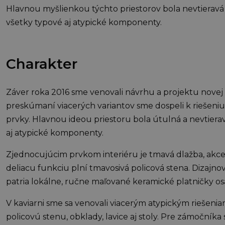
Hlavnou myšlienkou týchto priestorov bola nevtieravá 
všetky typové aj atypické komponenty.
Charakter
Záver roka 2016 sme venovali návrhu a projektu nov
preskúmaní viacerých variantov sme dospeli k riešeniu
prvky. Hlavnou ideou priestoru bola útulná a nevtiera
aj atypické komponenty.
Zjednocujúcim prvkom interiéru je tmavá dlažba, akc
deliacu funkciu plní tmavosivá policová stena. Dizajno
patria lokálne, ručne maľované keramické platničky os
V kaviarni sme sa venovali viacerým atypickým riešenia
policovú stenu, obklady, lavice aj stoly. Pre zámočníka 