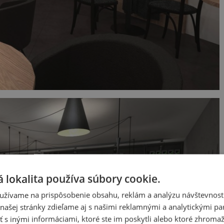
 lokalita používa súbory cookie.
užívame na prispôsobenie obsahu, reklám a analýzu návštevnosti
ašej stránky zdieľame aj s našimi reklamnými a analytickými par
 inými informáciami, ktoré ste im poskytli alebo ktoré zhromažd