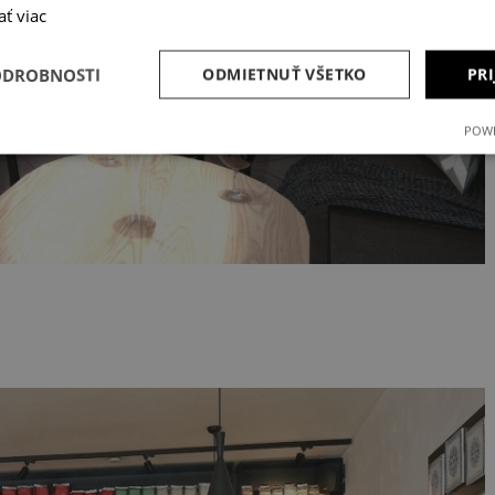
ať viac
ODROBNOSTI
ODMIETNUŤ VŠETKO
PRI
POWE