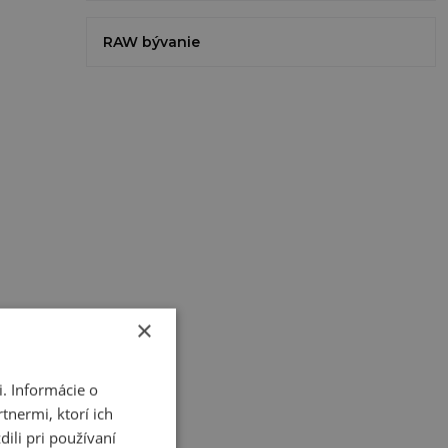
RAW bývanie
×
. Informácie o
tnermi, ktorí ich
ili pri používaní