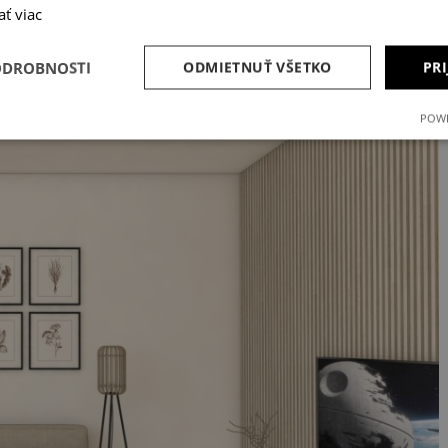
ať viac
ODROBNOSTI
ODMIETNUŤ VŠETKO
PRI
POWE