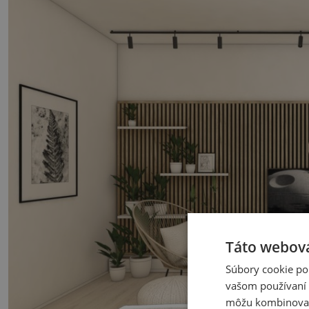
Táto webová
Súbory cookie po
vašom používaní n
môžu kombinovať s