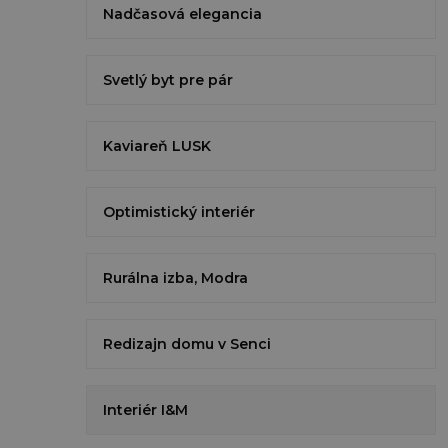
Nadčasová elegancia
Svetlý byt pre pár
Kaviareň LUSK
Optimistický interiér
Rurálna izba, Modra
Redizajn domu v Senci
Interiér I&M