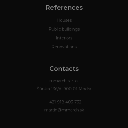
References
Houses
Public buildings
Interiors
Renovations
Contacts
mmarch s. r. o.
Šúrska 136/A, 900 01 Modra
+421 918 403 732
martin@mmarch.sk