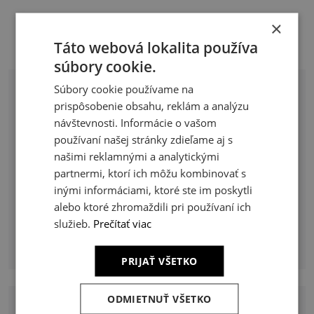
×
Táto webová lokalita používa
súbory cookie.
Súbory cookie používame na
Kategórie
prispôsobenie obsahu, reklám a analýzu
návštevnosti. Informácie o vašom
udržateľné stavby
(2)
používaní našej stránky zdieľame aj s
našimi reklamnými a analytickými
rekonštrukcie, modernizácie
(1)
partnermi, ktorí ich môžu kombinovať s
interiér
(1)
inými informáciami, ktoré ste im poskytli
alebo ktoré zhromaždili pri používaní ich
spolupráca s architektom
(1)
služieb.
Prečítať viac
rodinné domy
(1)
PRIJAŤ VŠETKO
ODMIETNUŤ VŠETKO
Značky