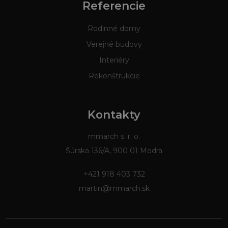
Referencie
Rodinné domy
Verejné budovy
Interiéry
Rekonštrukcie
Kontakty
mmarch s. r. o.
Šúrska 136/A, 900 01 Modra
+421 918 403 732
martin@mmarch.sk