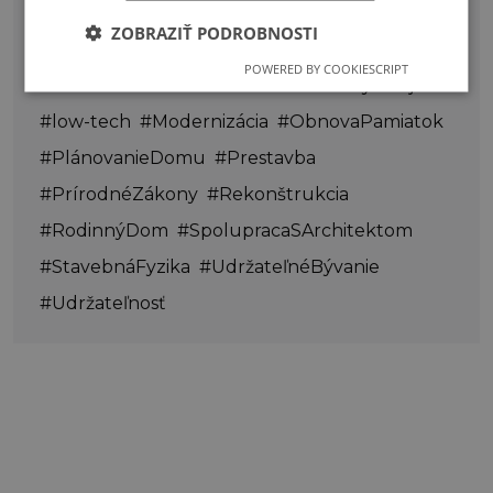
ZOBRAZIŤ PODROBNOSTI
#Architektúra
#DizajnNabytku
POWERED BY COOKIESCRIPT
#Domnamieru
#interiér
#InteriérovýDizajn
#low-tech
#Modernizácia
#ObnovaPamiatok
#PlánovanieDomu
#Prestavba
#PrírodnéZákony
#Rekonštrukcia
#RodinnýDom
#SpolupracaSArchitektom
#StavebnáFyzika
#UdržateľnéBývanie
#Udržateľnosť