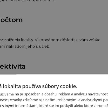
zpočtom
 bez zníženia kvality. V konečnom dôsledku vám vďake
ím nákladom jeho služieb.
ektivita
 lokalita používa súbory cookie.
 funkčný, energeticky efektívny, bez akýchkoľvek
 odôvodniť každý krok v návrhu.
užívame na prispôsobenie obsahu, reklám a analýzu návštevnosti
ašej stránky zdieľame aj s našimi reklamnými a analytickými par
 inými informáciami, ktoré ste im poskytli alebo ktoré zhromažd