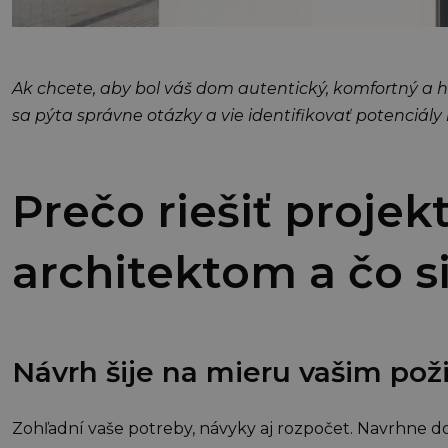
Ak chcete, aby bol váš dom autentický, komfortný a hl
sa pýta správne otázky a vie identifikovať potenciál
Prečo riešiť proje
architektom a čo s
Návrh šije na mieru vašim po
Zohľadní vaše potreby, návyky aj rozpočet. Navrhne do