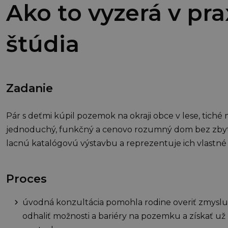
Ako to vyzerá v pra
štúdia
Zadanie
Pár s deťmi kúpil pozemok na okraji obce v lese, tiché 
jednoduchý, funkčný a cenovo rozumný dom bez zbytoč
lacnú katalógovú výstavbu a reprezentuje ich vlastné
Proces
úvodná konzultácia pomohla rodine overiť zmyslup
odhaliť možnosti a bariéry na pozemku a získať 