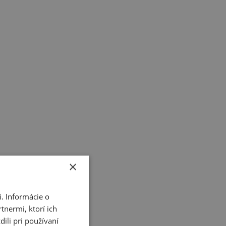
×
. Informácie o
tnermi, ktorí ich
ili pri používaní