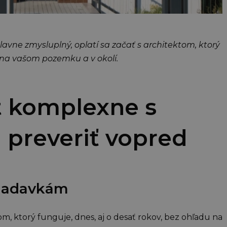
avne zmysluplný, oplatí sa začať s architektom, ktorý
y na vašom pozemku a v okolí.
kt komplexne s
i preveriť vopred
žiadavkám
m, ktorý funguje, dnes, aj o desať rokov, bez ohľadu na