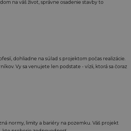
adom na váš život, správne osadenie stavby to
fesií, dohliadne na súlad s projektom počas realizácie.
kov. Vy sa venujete len podstate - vízii, ktorá sa čoraz
á normy, limity a bariéry na pozemku. Váš projekt
o, kto preberie zodpovednosť.