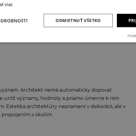
ať viac
ODROBNOSTI
ODMIETNUŤ VŠETKO
PRI
iť nemusíte. Len pár drobných chýb na stavbe zvýši váš
POWE
medzi najlacnejším projektom a projektom od
j význam. Architekt nemá automaticky dopovať
vne určiť významy, hodnoty a priamo úmerne k nim
 Estetika architektúry nepramení v dekorácii, ale v
 prepojením s okolím.