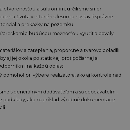
zi otvorenosťou a súkromím, určili sme smer
ojenia života v interiéri s lesom a nastavili správne
potenciál a prekážky na pozemku
prístreškami a budúcou možnosťou využitia povaly,
teriálov a zateplenia, proporčne a tvarovo doladili
 aj jej okolia po statickej, protipožiarnej a
 odborníkmi na každú oblasť
ý pomohol pri výbere realizátora, ako aj kontrole nad
i sme s generálnym dodávateľom a subdodávateľmi,
é podklady, ako napríklad výrobné dokumentácie
ali