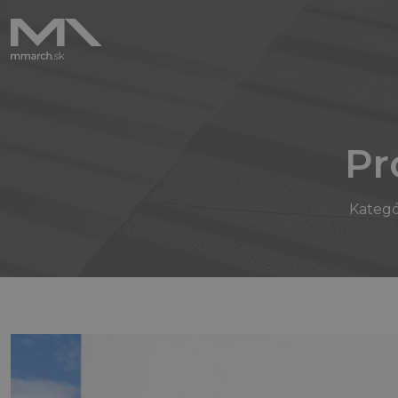
Pr
Kategó