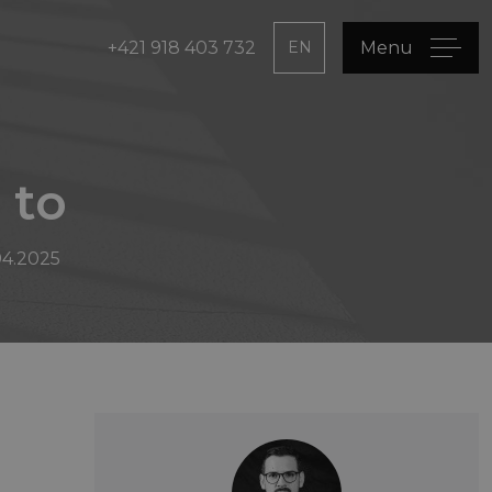
+421 918 403 732
EN
Menu
 to
04.2025