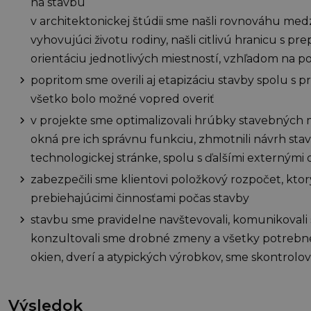
na stavbu
v architektonickej štúdii sme našli rovnováhu med
vyhovujúci životu rodiny, našli citlivú hranicu s prep
orientáciu jednotlivých miestností, vzhľadom na 
popritom sme overili aj etapizáciu stavby spolu s 
všetko bolo možné vopred overiť
v projekte sme optimalizovali hrúbky stavebných ma
okná pre ich správnu funkciu, zhmotnili návrh stavby
technologickej stránke, spolu s ďalšími externými
zabezpečili sme klientovi položkový rozpočet, ktor
prebiehajúcimi činnosťami počas stavby
stavbu sme pravidelne navštevovali, komunikoval
konzultovali sme drobné zmeny a všetky potrebn
okien, dverí a atypických výrobkov, sme skontrolov
Výsledok