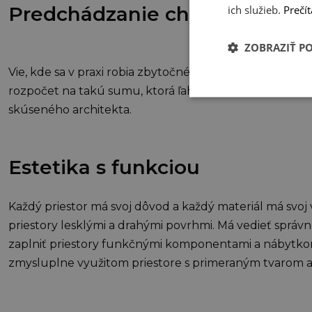
Predchádzanie chybám
ich služieb.
Prečít
ZOBRAZIŤ P
Vie, kde sa v praxi robia zbytočné chyby. Vy ich už rob
rozpočet na takú sumu, ktorá ľahko prekoná rozdiel 
skúseného architekta.
Estetika s funkciou
Každý priestor má svoj dôvod a každý materiál má svo
priestory lesklými a drahými povrhmi. Má vedieť sprá
zaplniť priestory funkčnými komponentami a nábytkom.
zmysluplne využitom priestore s primeraným tvarom a