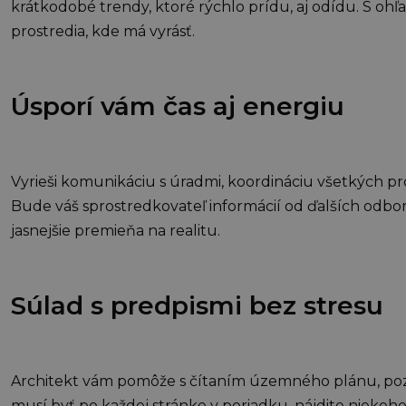
krátkodobé trendy, ktoré rýchlo prídu, aj odídu. S ohľ
prostredia, kde má vyrásť.
Úsporí vám čas aj energiu
Vyrieši komunikáciu s úradmi, koordináciu všetkých pro
Bude váš sprostredkovateľ informácií od ďalších odborní
jasnejšie premieňa na realitu.
Súlad s predpismi bez stresu
Architekt vám pomôže s čítaním územného plánu, pozn
musí byť po každej stránke v poriadku, nájdite niekoh