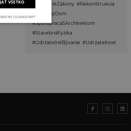
JAŤ VŠETKO
#PrírodnéZákony
#Rekonštrukcia
#RodinnýDom
RED BY COOKIESCRIPT
#SpolupracaSArchitektom
#StavebnáFyzika
#UdržateľnéBývanie
#Udržateľnosť