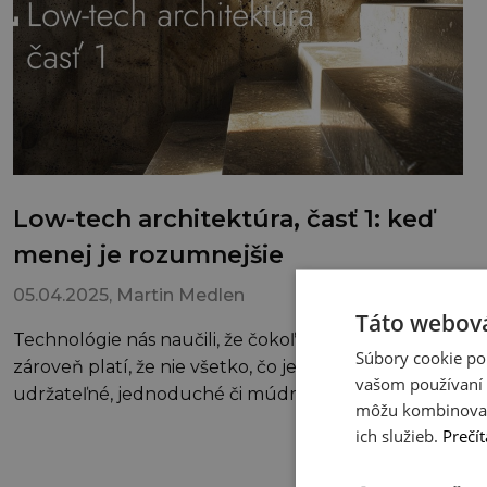
Low-tech architektúra, časť 1: keď
menej je rozumnejšie
05.04.2025
, Martin Medlen
Táto webová
Technológie nás naučili, že čokoľvek je možné. No
Súbory cookie po
zároveň platí, že nie všetko, čo je možné, je aj
vašom používaní n
udržateľné, jednoduché či múdre.
môžu kombinovať s
ich služieb.
Prečít