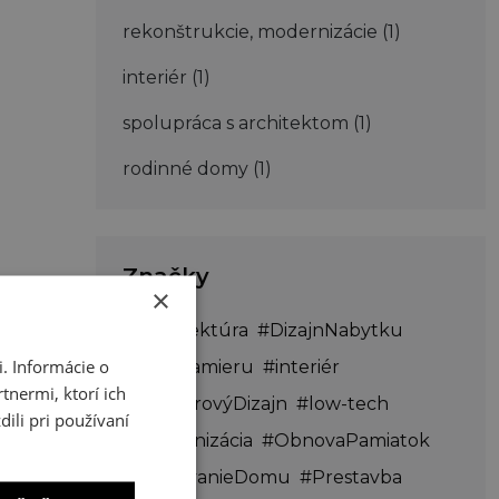
rekonštrukcie, modernizácie
(1)
interiér
(1)
spolupráca s architektom
(1)
rodinné domy
(1)
Značky
×
#Architektúra
#DizajnNabytku
. Informácie o
#Domnamieru
#interiér
tnermi, ktorí ich
#InteriérovýDizajn
#low-tech
ili pri používaní
#Modernizácia
#ObnovaPamiatok
#PlánovanieDomu
#Prestavba