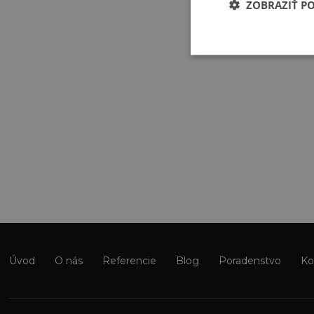
ZOBRAZIŤ P
Úvod
O nás
Referencie
Blog
Poradenstvo
Ko