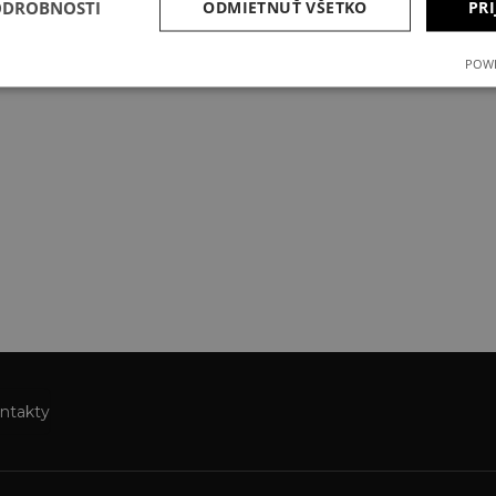
ODROBNOSTI
ODMIETNUŤ VŠETKO
PRI
POWE
ntakty