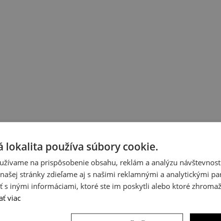
 lokalita používa súbory cookie.
užívame na prispôsobenie obsahu, reklám a analýzu návštevnosti
ašej stránky zdieľame aj s našimi reklamnými a analytickými par
 inými informáciami, ktoré ste im poskytli alebo ktoré zhromažd
ať viac