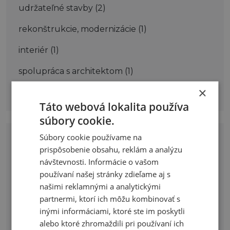
udržateľné stavby
(2)
rekonštrukcie, modernizácie
(1)
interiér
(1)
spolupráca s architektom
(1)
×
rodinné domy
(1)
Táto webová lokalita používa
súbory cookie.
Súbory cookie používame na
Značky
prispôsobenie obsahu, reklám a analýzu
návštevnosti. Informácie o vašom
#Architektúra
#DizajnNabytku
používaní našej stránky zdieľame aj s
#Domnamieru
#interiér
#InteriérovýDizajn
našimi reklamnými a analytickými
partnermi, ktorí ich môžu kombinovať s
#low-tech
#Modernizácia
#ObnovaPamiatok
inými informáciami, ktoré ste im poskytli
#PlánovanieDomu
#Prestavba
alebo ktoré zhromaždili pri používaní ich