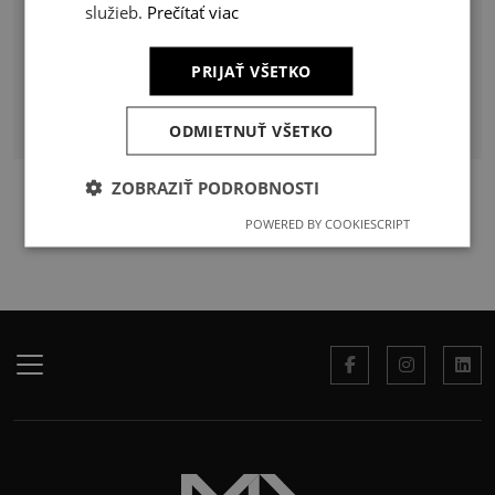
#PrírodnéZákony
#Rekonštrukcia
služieb.
Prečítať viac
#RodinnýDom
#SpolupracaSArchitektom
PRIJAŤ VŠETKO
#StavebnáFyzika
#UdržateľnéBývanie
#Udržateľnosť
ODMIETNUŤ VŠETKO
ZOBRAZIŤ PODROBNOSTI
POWERED BY COOKIESCRIPT