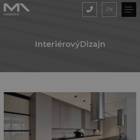
EN
InteriérovýDizajn