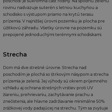
poschodí je súkromná časť rodiny. Na spodnú zelenú
rovinu nadväzuje suterén s letnou kuchyňou a
schodisko s výstupom priamo na krytú terasu
prízemia. V najnižšej úrovni pozemku je plocha pre
úžitkovú záhradu. Všetky úrovne na pozemku sú
prepojené jednoduchými terénnymi schodiskami.
Strecha
Dom má dve strešné úrovne. Strecha nad
poschodím je plochá so štrkovým násypom a strecha
prízemia je zelená. Jej výhody sú okrem príjemného
vzhľadu aj ochrana strešných vrstiev proti UV
žiareniu, prehrievaniu, zachytávanie prachu a
znečistenia, ale hlavne zadržiavanie minimálne 50%
zrážkovej vody padajúcej na strechu. Tým sa zvyšuje