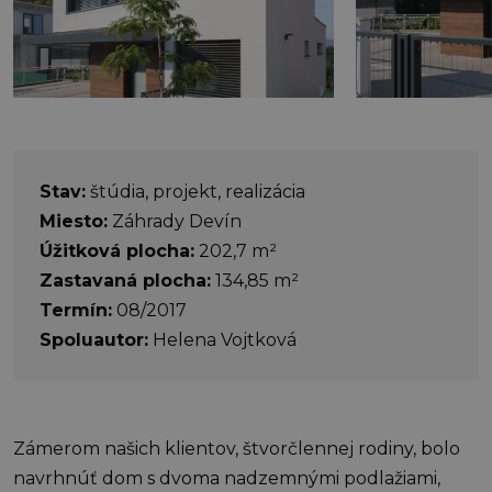
Stav:
štúdia, projekt, realizácia
Miesto:
Záhrady Devín
Úžitková plocha:
202,7 m²
Zastavaná plocha:
134,85 m²
Termín:
08/2017
Spoluautor:
Helena Vojtková
Zámerom našich klientov, štvorčlennej rodiny, bolo
navrhnúť dom s dvoma nadzemnými podlažiami,