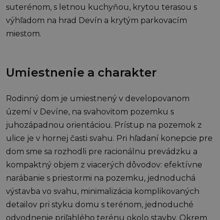
suterénom, s letnou kuchyňou, krytou terasou s
výhľadom na hrad Devín a krytým parkovacím
miestom.
Umiestnenie a charakter
Rodinný dom je umiestnený v developovanom
území v Devíne, na svahovitom pozemku s
juhozápadnou orientáciou. Prístup na pozemok z
ulice je v hornej časti svahu. Pri hľadaní konepcie pre
dom sme sa rozhodli pre racionálnu prevádzku a
kompaktný objem z viacerých dôvodov: efektívne
narábanie s priestormi na pozemku, jednoduchá
výstavba vo svahu, minimalizácia komplikovaných
detailov pri styku domu s terénom, jednoduché
odvodnenie priľahlého terénu okolo stavby. Okrem