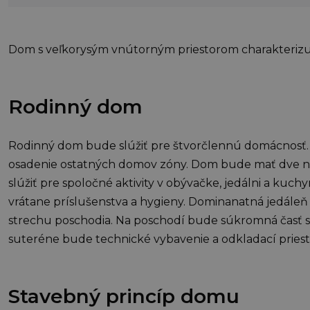
Dom s veľkorysým vnútorným priestorom charakterizuj
Rodinný dom
Rodinný dom bude slúžiť pre štvorčlennú domácnosť. 
osadenie ostatných domov zóny. Dom bude mať dve 
slúžiť pre spoločné aktivity v obývačke, jedálni a kuc
vrátane príslušenstva a hygieny. Dominanatná jedále
strechu poschodia. Na poschodí bude súkromná časť s
suteréne bude technické vybavenie a odkladací priest
Stavebný princíp domu