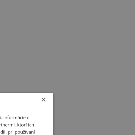
×
. Informácie o
tnermi, ktorí ich
ili pri používaní