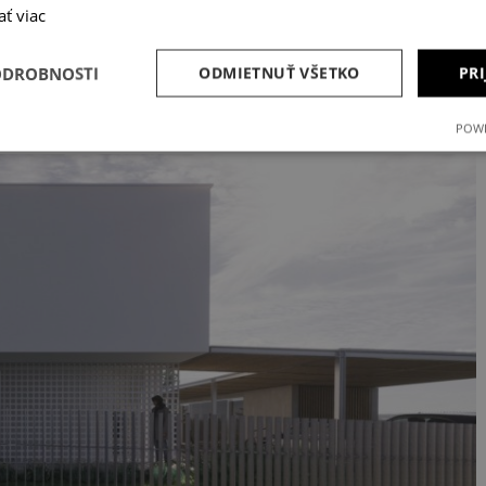
ať viac
ODROBNOSTI
ODMIETNUŤ VŠETKO
PRI
POWE