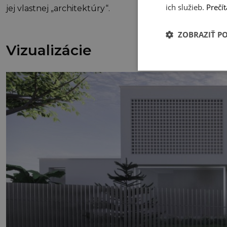
ich služieb.
Prečít
jej vlastnej „architektúry“.
ZOBRAZIŤ P
Vizualizácie