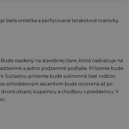
e biela omietka a perforované terakotové tvarovky.
Bude osadený na stavebnej čiare, ktorá nadväzuje na
nadzemné a jedno podzemné podlažie. Prízemie bude
hyni. Súčasťou prízemia bude súkromná časť rodičov
ň so schodiskovým akcentom bude otvorená až po
 dvomi izbami, kúpelňou a chodbou s predsieňou. V
or.