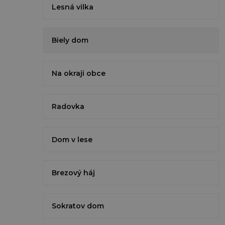
Lesná vilka
Biely dom
Na okraji obce
Radovka
Dom v lese
Brezový háj
Sokratov dom