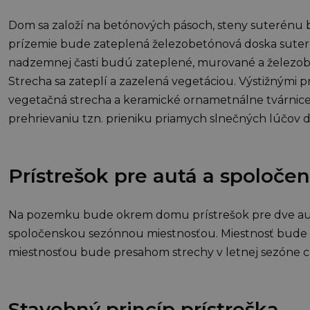
Dom sa založí na betónových pásoch, steny suterénu
prízemie bude zateplená železobetónová doska suter
nadzemnej časti budú zateplené, murované a železobe
Strecha sa zateplí a zazelená vegetáciou. Výstižnými p
vegetačná strecha a keramické ornametnálne tvárnice s
prehrievaniu tzn. prieniku priamych slnečných lúčov d
Prístrešok pre autá a spoloče
Na pozemku bude okrem domu prístrešok pre dve aut
spoločenskou sezónnou miestnosťou. Miestnosť bude 
miestnosťou bude presahom strechy v letnej sezóne 
Stavebný princíp prístreška