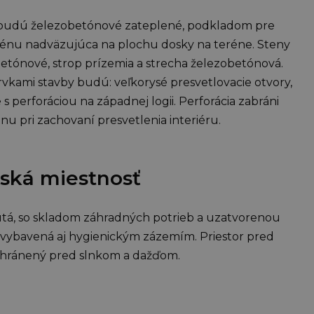
 budú železobetónové zateplené, podkladom pre
énu nadväzujúca na plochu dosky na teréne. Steny
tónové, strop prízemia a strecha železobetónová.
rvkami stavby budú: veľkorysé presvetlovacie otvory,
 perforáciou na západnej logii. Perforácia zabráni
nu pri zachovaní presvetlenia interiéru.
nská miestnosť
á, so skladom záhradných potrieb a uzatvorenou
vybavená aj hygienickým zázemím. Priestor pred
chránený pred slnkom a dažďom.