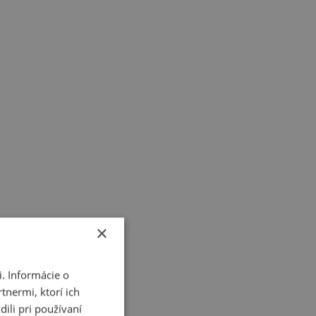
×
. Informácie o
tnermi, ktorí ich
ili pri používaní