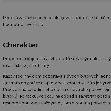
Radová zástavba prinesie okrajovej zóne obce tradičn
hodnotnú investíciu.
Charakter
Proporcie a objem zástavby budú súčasným, ale citli
urbanistickej štruktúry.
Každý rodinný dom pozostáva z dvoch bytových jedno
vjazdom do garáže a oplotenou záhradou, čím je vytv
Predzáhradka rodinného domu ostáva ako poloverejný 
bytovú jednotku, kobkou na odpad a závetrím pozdĺž c
tesnom kontakte s každým bytom otvorená pobytová t