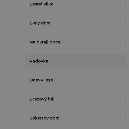
Lesná vilka
Biely dom
Na okraji obce
Radovka
Dom v lese
Brezový háj
Sokratov dom