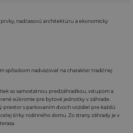
é prvky, nadčasovú architektúru a ekonomicky
vým spôsobom nadväzovať na charakter tradičnej
tiek so samostatnou predzáhradkou, vstupom a
orené súkromie pre bytové jednotky v záhrade.
priestor s parkovaním dvoch vozidiel pre každú
elej šírky rodinného domu. Zo strany záhrady je v
erasa.