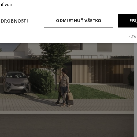
ať viac
ODROBNOSTI
ODMIETNUŤ VŠETKO
PRI
POWE