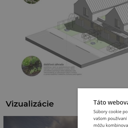
Táto webová
Vizualizácie
Súbory cookie po
vašom používaní n
môžu kombinovať s