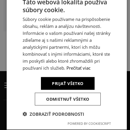
Táto webová lokalita používa
#RodinnýDom
#SpolupracaSArchitektom
súbory cookie.
#StavebnáFyzika
#UdržateľnéBývanie
Súbory cookie používame na prispôsobenie
#Udržateľnosť
obsahu, reklám a analýzu návštevnosti.
Informácie o vašom používaní našej stránky
zdieľame aj s našimi reklamnými a
analytickými partnermi, ktorí ich môžu
kombinovať s inými informáciami, ktoré ste
im poskytli alebo ktoré zhromaždili pri
používaní ich služieb.
Prečítať viac
PRIJAŤ VŠETKO
ODMIETNUŤ VŠETKO
ZOBRAZIŤ PODROBNOSTI
POWERED BY COOKIESCRIPT