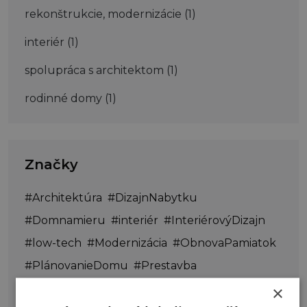
rekonštrukcie, modernizácie
(1)
interiér
(1)
spolupráca s architektom
(1)
rodinné domy
(1)
Značky
#Architektúra
#DizajnNabytku
#Domnamieru
#interiér
#InteriérovýDizajn
#low-tech
#Modernizácia
#ObnovaPamiatok
#PlánovanieDomu
#Prestavba
#PrírodnéZákony
#Rekonštrukcia
×